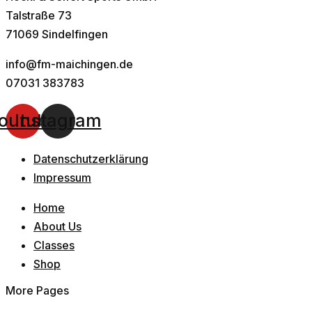
Talstraße 73
71069 Sindelfingen
info@fm-maichingen.de
07031 383783
outube
Instagram
Datenschutzerklärung
Impressum
Home
About Us
Classes
Shop
More Pages