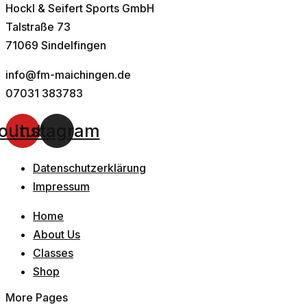
Hockl & Seifert Sports GmbH
Talstraße 73
71069 Sindelfingen
info@fm-maichingen.de
07031 383783
outube
Instagram
Datenschutzerklärung
Impressum
Home
About Us
Classes
Shop
More Pages